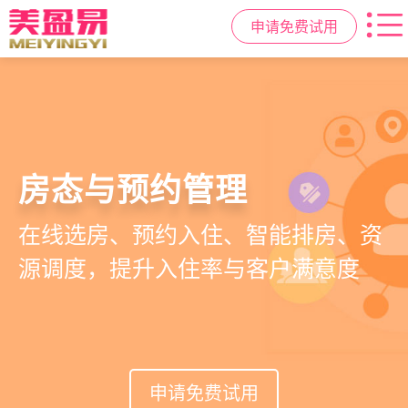
申请免费试用
智慧月子中心管理系统
母婴健康与护理管理
房态与预约管理
会员营销与智能锁客
一站式解决月子中心入住、护理、
宝宝每日体征记录、妈妈产后康复跟
在线选房、预约入住、智能排房、资
会员积分、套餐定制、精准营销、客
餐饮、会员、财务、营销全流程管
踪、护理计划执行，科学照护更安心
源调度，提升入住率与客户满意度
户关怀，提升复购与转介绍
理
申请免费试用
申请免费试用
申请免费试用
申请免费试用