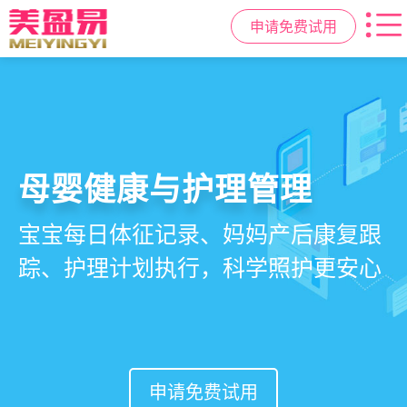
申请免费试用
智慧月子中心管理系统
母婴健康与护理管理
房态与预约管理
会员营销与智能锁客
一站式解决月子中心入住、护理、
宝宝每日体征记录、妈妈产后康复跟
在线选房、预约入住、智能排房、资
会员积分、套餐定制、精准营销、客
餐饮、会员、财务、营销全流程管
踪、护理计划执行，科学照护更安心
源调度，提升入住率与客户满意度
户关怀，提升复购与转介绍
理
申请免费试用
申请免费试用
申请免费试用
申请免费试用