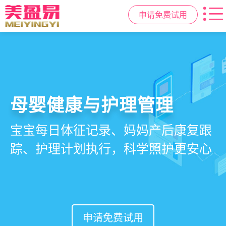
申请免费试用
智慧月子中心管理系统
母婴健康与护理管理
房态与预约管理
会员营销与智能锁客
一站式解决月子中心入住、护理、
宝宝每日体征记录、妈妈产后康复跟
在线选房、预约入住、智能排房、资
会员积分、套餐定制、精准营销、客
餐饮、会员、财务、营销全流程管
踪、护理计划执行，科学照护更安心
源调度，提升入住率与客户满意度
户关怀，提升复购与转介绍
理
申请免费试用
申请免费试用
申请免费试用
申请免费试用