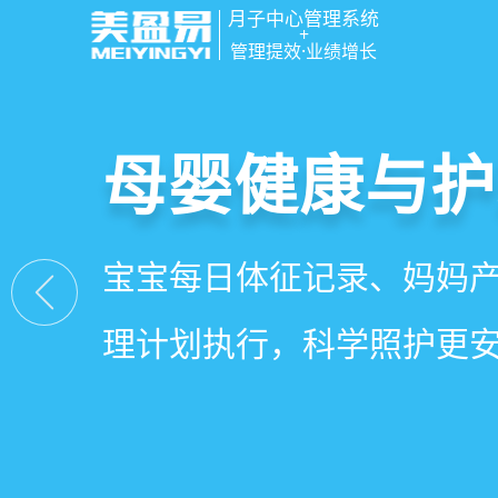
月子中心管理系统
+
管理提效·业绩增长
智慧月子中心
母婴健康与护
房态与预约管
会员营销与智
一站式解决月子中心入住
宝宝每日体征记录、妈妈
在线选房、预约入住、智
会员积分、套餐定制、精
财务、营销全流程管理
理计划执行，科学照护更
度，提升入住率与客户满
怀，提升复购与转介绍