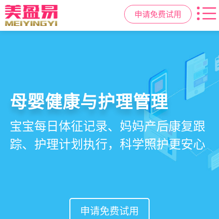
申请免费试用
智慧月子中心管理系统
母婴健康与护理管理
房态与预约管理
会员营销与智能锁客
一站式解决月子中心入住、护理、
宝宝每日体征记录、妈妈产后康复跟
在线选房、预约入住、智能排房、资
会员积分、套餐定制、精准营销、客
餐饮、会员、财务、营销全流程管
踪、护理计划执行，科学照护更安心
源调度，提升入住率与客户满意度
户关怀，提升复购与转介绍
理
申请免费试用
申请免费试用
申请免费试用
申请免费试用