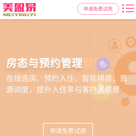
申请免费试用
智慧月子中心管理系统
母婴健康与护理管理
房态与预约管理
会员营销与智能锁客
一站式解决月子中心入住、护理、
宝宝每日体征记录、妈妈产后康复跟
在线选房、预约入住、智能排房、资
会员积分、套餐定制、精准营销、客
餐饮、会员、财务、营销全流程管
踪、护理计划执行，科学照护更安心
源调度，提升入住率与客户满意度
户关怀，提升复购与转介绍
理
申请免费试用
申请免费试用
申请免费试用
申请免费试用