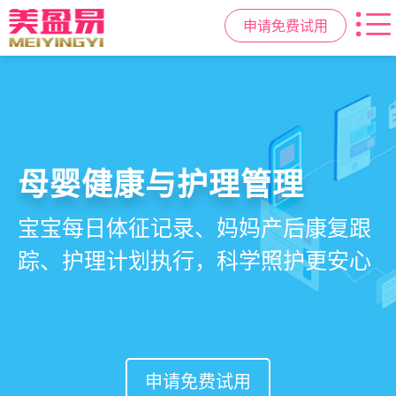
申请免费试用
智慧月子中心管理系统
母婴健康与护理管理
房态与预约管理
会员营销与智能锁客
一站式解决月子中心入住、护理、
宝宝每日体征记录、妈妈产后康复跟
在线选房、预约入住、智能排房、资
会员积分、套餐定制、精准营销、客
餐饮、会员、财务、营销全流程管
踪、护理计划执行，科学照护更安心
源调度，提升入住率与客户满意度
户关怀，提升复购与转介绍
理
申请免费试用
申请免费试用
申请免费试用
申请免费试用