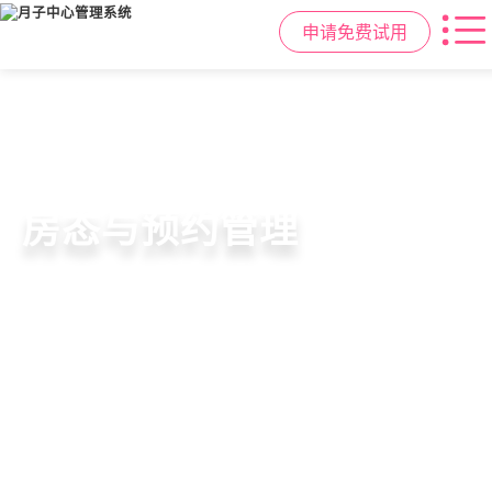
申请免费试用
智慧月子中心管理系统
母婴健康与护理管理
房态与预约管理
会员营销与智能锁客
一站式解决月子中心入住、护理、
宝宝每日体征记录、妈妈产后康复跟
在线选房、预约入住、智能排房、资
会员积分、套餐定制、精准营销、客
餐饮、会员、财务、营销全流程管
踪、护理计划执行，科学照护更安心
源调度，提升入住率与客户满意度
户关怀，提升复购与转介绍
理
申请免费试用
申请免费试用
申请免费试用
申请免费试用